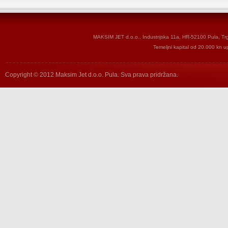
MAKSIM JET d.o.o., Industrijska 11a, HR-52100 Pula, T
Temeljni kapital od 20.000 kn u
Copyright © 2012 Maksim Jet d.o.o. Pula. Sva prava pridržana.