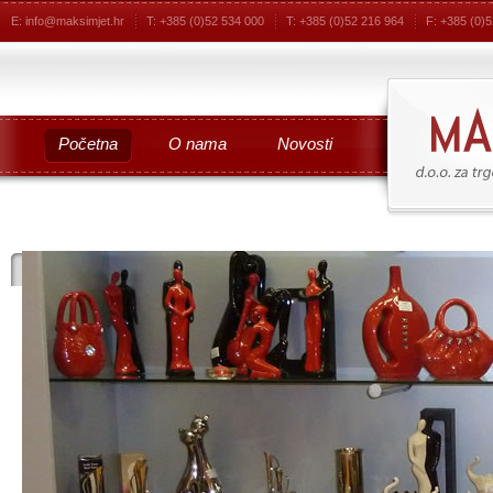
E: info@maksimjet.hr
T: +385 (0)52 534 000
T: +385 (0)52 216 964
F: +385 (0)
Početna
O nama
Novosti