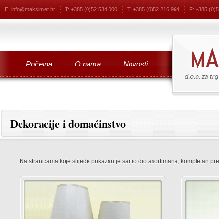
E: info@maksimjet.hr
T: +385 (0)52 534 000
T: +385 (0)52 216 964
F: +385 (0)
Početna
O nama
Novosti
Dekoracije i domaćinstvo
Na stranicama koje slijede prikazan je samo dio asortimana, kompletan pre