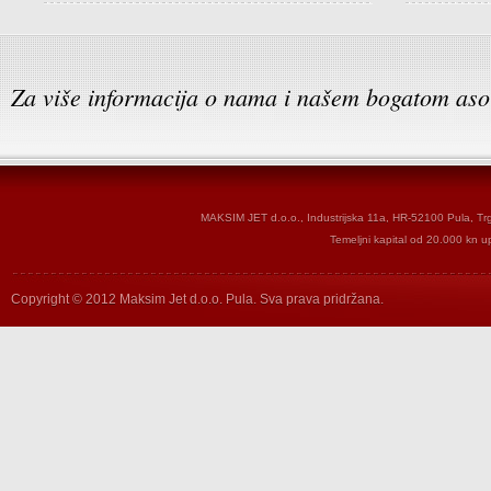
Za više informacija o nama i našem bogatom aso
MAKSIM JET d.o.o., Industrijska 11a, HR-52100 Pula, T
Temeljni kapital od 20.000 kn u
Copyright © 2012 Maksim Jet d.o.o. Pula. Sva prava pridržana.