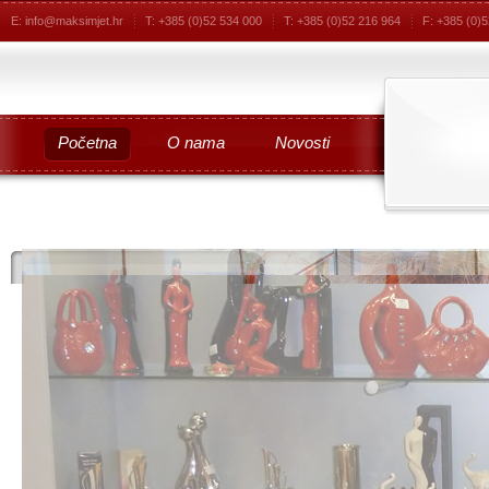
E: info@maksimjet.hr
T: +385 (0)52 534 000
T: +385 (0)52 216 964
F: +385 (0)
Početna
O nama
Novosti