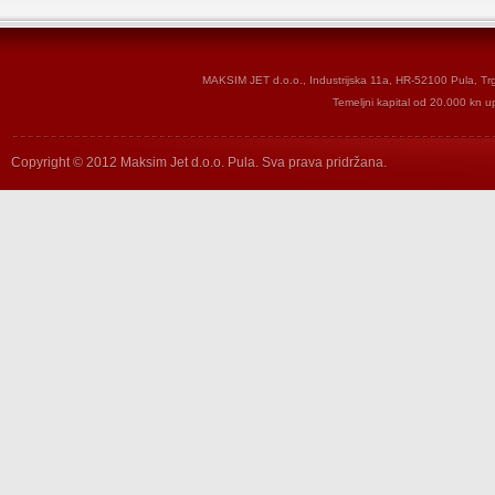
MAKSIM JET d.o.o., Industrijska 11a, HR-52100 Pula, T
Temeljni kapital od 20.000 kn u
Copyright © 2012 Maksim Jet d.o.o. Pula. Sva prava pridržana.