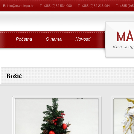
E: info@maksimjet.hr
T: +385 (0)52 534 000
T: +385 (0)52 216 964
F: +385 (0)
Početna
O nama
Novosti
Božić