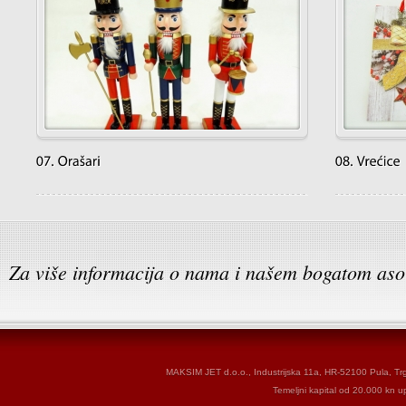
Za više informacija o nama i našem bogatom aso
MAKSIM JET d.o.o., Industrijska 11a, HR-52100 Pula, T
Temeljni kapital od 20.000 kn u