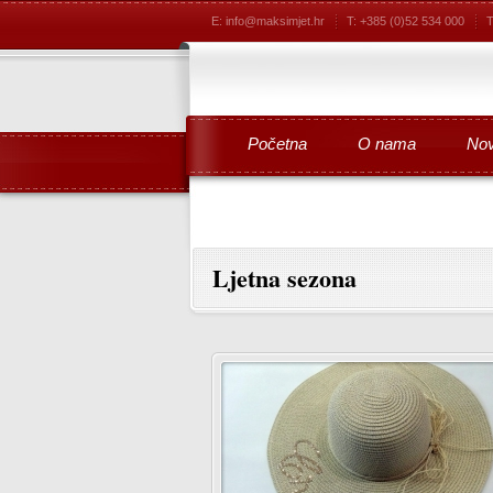
E: info@maksimjet.hr
T: +385 (0)52 534 000
T
Početna
O nama
Nov
Ljetna sezona