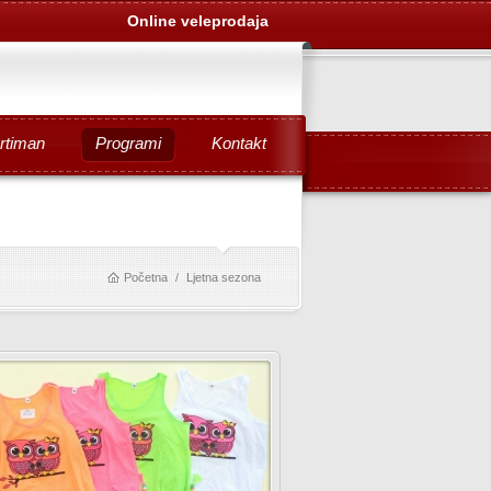
Online veleprodaja
rtiman
Programi
Kontakt
Početna
Ljetna sezona