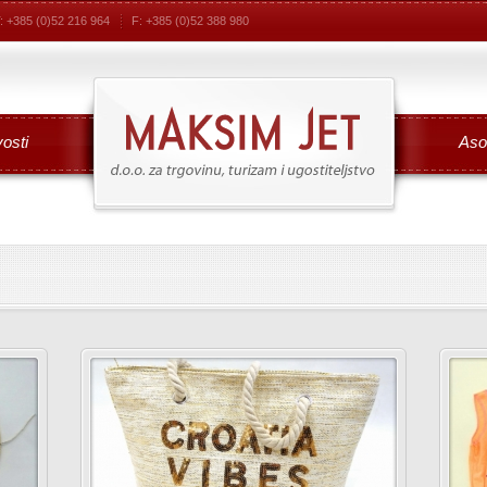
: +385 (0)52 216 964
F: +385 (0)52 388 980
osti
Aso